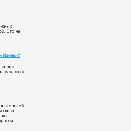
режных
й. Это не
и Ижевск"
у новая
на рулонный
ернаторской
и глава
анкт
брания