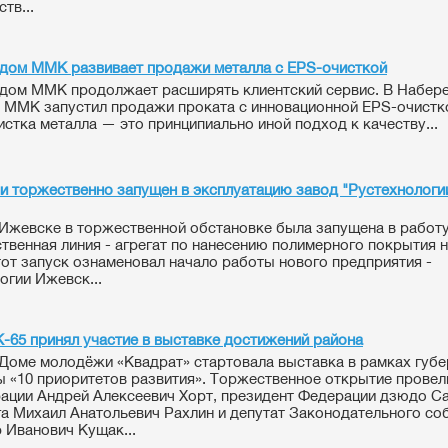
тв...
дом ММК развивает продажи металла с EPS-очисткой
дом ММК продолжает расширять клиентский сервис. В Набе
 ММК запустил продажи проката с инновационной EPS-очистко
истка металла — это принципиально иной подход к качеству...
и торжественно запущен в эксплуатацию завод "Рустехнологи
 Ижевске в торжественной обстановке была запущена в работ
твенная линия - агрегат по нанесению полимерного покрытия 
тот запуск ознаменовал начало работы нового предприятия -
огии Ижевск...
65 принял участие в выставке достижений района
 Доме молодёжи «Квадрат» стартовала выставка в рамках губ
 «10 приоритетов развития». Торжественное открытие провел
ации Андрей Алексеевич Хорт, президент Федерации дзюдо С
а Михаил Анатольевич Рахлин и депутат Законодательного со
 Иванович Кущак...