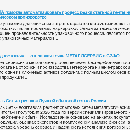
A помогла автоматизировать процесс резки стальной ленты н
ическом производстве
е упаковки для снижения затрат стараются автоматизировать
обмотки, паллетирования, маркировки. Одной из технологическ
щей производительность упаковочного процесса, является п
 упаковочных материалов...
дпортовая» — отправная точка МЕТАЛЛСЕРВИС в СЗФО
лет сервисный металлоцентр обеспечивает бесперебойные пос
оката на стройки и производства Петербурга и Ленинградской
то один из ключевых активов холдинга с полным циклом серви
 продукции...
ль Сеть» признана Лучшей сбытовой сетью России
ль Сеть» возглавила рейтинг сбытовых сетей металлургически
 итогам I полугодия 2026 года по версии специализированного
набжение и сбыт». Исследование основано на анкетах покупа
одукции, оценках экспертов и комплексном анализе бизнеса, 
ставок, уровень сервиса и надежность исполнения договорны