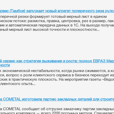
рвис (Тамбов) запускает новый агрегат поперечного реза руло
оперечной резки формирует готовый мерный лист в едином
ческом потоке: размотка, правка, центровка, рез в размер, па
ие и автоматическая передача данных в 1С. На выходе получа
аный мерный лист высокой точности и плоскостности...
й сервис как стратегия выживания и роста: подход ЕВРАЗ Мар
ности
х экономической нестабильности, когда рынки сжимаются, а к
ся, вопрос о роли клиентского сервиса в бизнесе переходит и
ских в практическую плоскость. На мероприятии газеты «Ведо
лиентского опыта...
 COMETAL изготовила партию закладных деталей для строит
а
 COMETAL сообщает об отгрузке заказчику партии закладны
тельного комплекса — всего 2200 погонных метров. Специалис