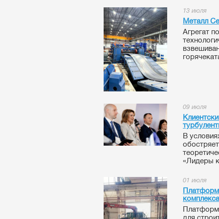
13 июля
Металл Се
Агрегат п
технологи
взвешиван
горячекат
09 июля
Клиентски
турбулент
В условия
обостряет
теоретиче
«Лидеры к
01 июля
Платформа
комплекс
Платформа
для строи