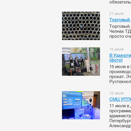
обязательс
21 июля
Торговый 
Торговый 
Челнах ТД
просто оч
15 июля
В Удмурти
(фото)
15 июля в
производс
прокат. Э
Рустехнол
15 июля
СМЦ УПТК-
11 июля в
программы
администр
Петербург
Александр