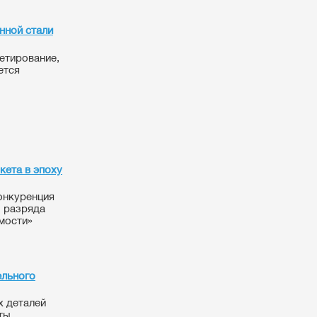
нной стали
кетирование,
ется
кета в эпоху
онкуренция
з разряда
мости»
ельного
х деталей
ты