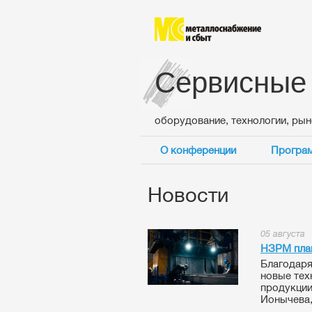
Сервисные
оборудование, технологии, ры
О конференции
Програ
Новости
05 августа
НЗРМ план
Благодаря
новые тех
продукции
Ионычева,