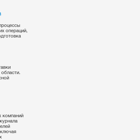
а
 процессы
их операций,
одготовка
тавки
 области.
сной
х компаний
 журнала
телей
включая
х