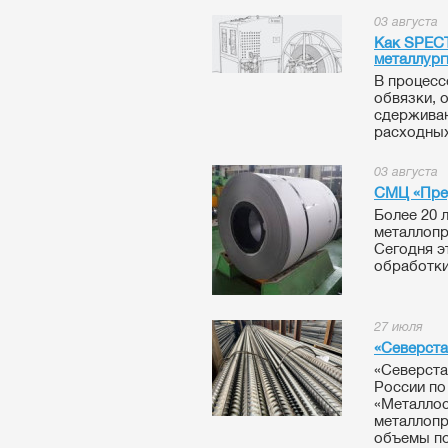
03 августа
Как SPECT
металлург
В процесс
обвязки, 
сдерживаю
расходных
03 августа
СМЦ «Пре
Более 20 
металлопр
Сегодня э
обработки
27 июля
«Северста
«Северста
России по
«Металлос
металлопр
объемы по